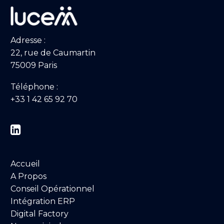
Adresse :
22, rue de Caumartin
75009 Paris
Téléphone :
+33 1 42 65 92 70


Accueil
A Propos
Conseil Opérationnel
Intégration ERP
Digital Factory