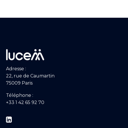
Adresse :
22, rue de Caumartin
75009 Paris
Téléphone :
+33 1 42 65 92 70

