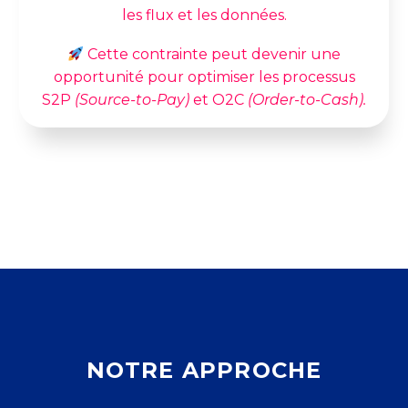
les flux et les données.
Cette contrainte peut devenir une
opportunité pour optimiser les processus
S2P
(Source-to-
Pay
)
et O2C
(
Order
-to-Cash).
NOTRE APPROCHE