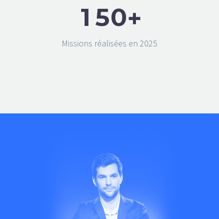
1
5
0
+
Missions réalisées en 2025