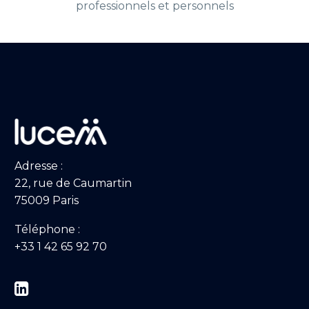
professionnels et personnels
Adresse :
22, rue de Caumartin
75009 Paris
Téléphone :
+33 1 42 65 92 70

