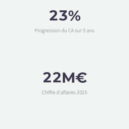
2
3
%
Progression du CA sur 5 ans
2
2
M€
Chiffre d'affaires 2025