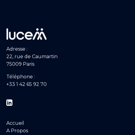
Adresse :
22, rue de Caumartin
75009 Paris
Téléphone :
+33 1 42 65 92 70


Accueil
A Propos