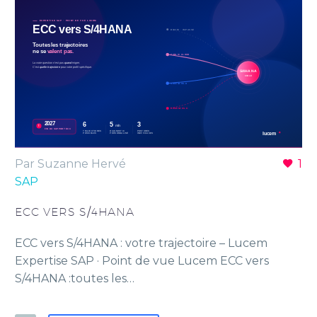
Par Suzanne Hervé
1
SAP
ECC VERS S/4HANA
ECC vers S/4HANA : votre trajectoire – Lucem
Expertise SAP · Point de vue Lucem ECC vers
S/4HANA :toutes les…