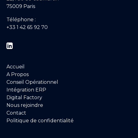
75009 Paris
Téléphone :
+33 1 42 65 92 70


Accueil
A Propos
Conseil Opérationnel
Intégration ERP
Digital Factory
Nous rejoindre
Contact
Politique de confidentialité