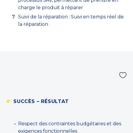
processus SAV, permettant de prendre en
charge le produit à réparer
Suivi de la réparation : Suivi en temps réel de
la réparation


SUCCÈS – RÉSULTAT
Respect des contraintes budgétaires et des
exigences fonctionnelles