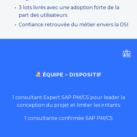
3 lots livrés avec une adoption forte de la
part des utilisateurs
Confiance retrouvée du métier envers la DSI


ÉQUIPE – DISPOSITIF
1 consultant Expert SAP PM/CS pour leader la
conception du projet et limiter les irritants
1 consultante confirmée SAP PM/CS