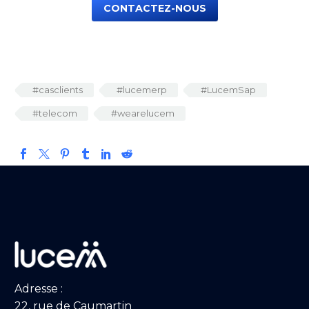
CONTACTEZ-NOUS
#casclients
#lucemerp
#LucemSap
#telecom
#wearelucem
Adresse :
22, rue de Caumartin