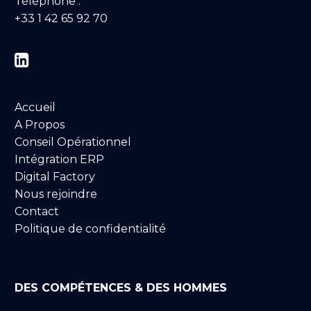
Téléphone :
+33 1 42 65 92 70


Accueil
A Propos
Conseil Opérationnel
Intégration ERP
Digital Factory
Nous rejoindre
Contact
Politique de confidentialité
DES COMPÉTENCES & DES HOMMES